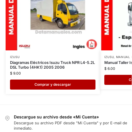
IZUSU
IZUSU
,
MANUAL 
Diagramas Eléctricos Isuzu Truck NPR L4-5.2L
Manual Taller 
DSL Turbo (4HK1) 2005 2006
$
6.00
$
9.00
C
Comprar y descargar
Descargue su archivo desde «Mi Cuenta»
Descargue su archivo PDF desde "Mi Cuenta" y por E-mail de
inmediato.