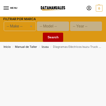
MENU
0
FILTRAR POR MARCA
Search
Inicio
Manual de Taller
Izusu
Diagramas Eléctricos Isuzu Truck NPR L4-5.2L DSL Turbo (4HK1) 2007 – 2010
/
/
/