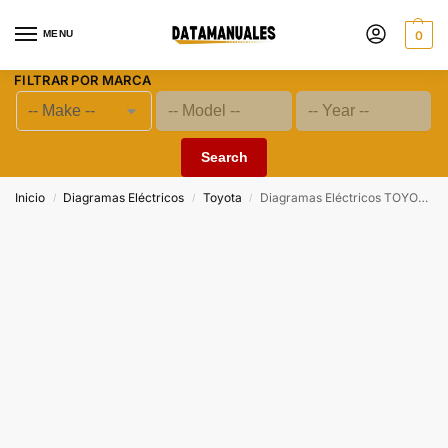
MENU
0
FILTRAR POR MARCA
Search
Inicio
Diagramas Eléctricos
Toyota
Diagramas Eléctricos TOYOTA CAMRY 2.0L (1AZ-FE) y (2AR-FE) 2.5L 2012
/
/
/