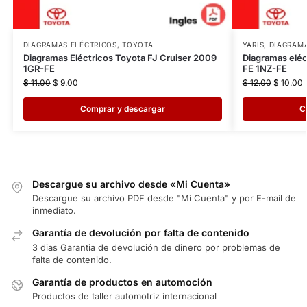
DIAGRAMAS ELÉCTRICOS
,
TOYOTA
YARIS
,
DIAGRAMA
Diagramas Eléctricos Toyota FJ Cruiser 2009
Diagramas eléc
1GR-FE
FE 1NZ-FE
$
11.00
$
9.00
$
12.00
$
10.00
Comprar y descargar
C
Descargue su archivo desde «Mi Cuenta»
Descargue su archivo PDF desde "Mi Cuenta" y por E-mail de
inmediato.
Garantía de devolución por falta de contenido
3 dias Garantia de devolución de dinero por problemas de
falta de contenido.
Garantía de productos en automoción
Productos de taller automotriz internacional