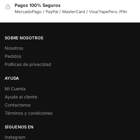
Pagos 100% Seguros
MercadoPago / PayPal / MasterCard / Visa/YapePeru /Plin
SOBRE NOSOTROS
Nosotros
Pedidos
Políticas de privacidad
AYUDA
Mi Cuenta
Ayuda al cliente
Contactenos
Términos y condiciones
SÍGUENOS EN
Instagram