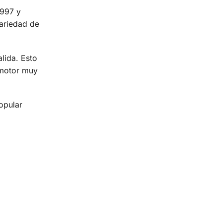
1997 y
variedad de
alida. Esto
 motor muy
opular