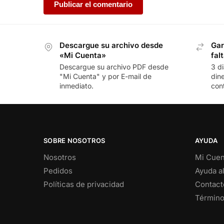
Descargue su archivo desde
Gar
«Mi Cuenta»
fal
Descargue su archivo PDF desde
3 d
"Mi Cuenta" y por E-mail de
din
inmediato.
con
SOBRE NOSOTROS
AYUDA
Nosotros
Mi Cuen
Pedidos
Ayuda al
Políticas de privacidad
Contact
Término