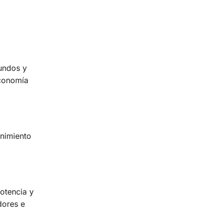
undos y
economía
nimiento
otencia y
dores e