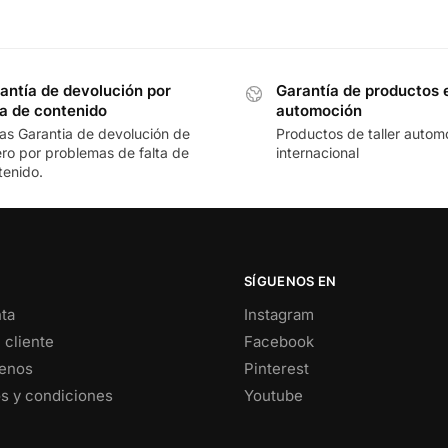
antía de devolución por
Garantía de productos 
ta de contenido
automoción
ias Garantia de devolución de
Productos de taller automo
ero por problemas de falta de
internacional
tenido.
SÍGUENOS EN
ta
Instagram
 cliente
Facebook
enos
Pinterest
s y condiciones
Youtube