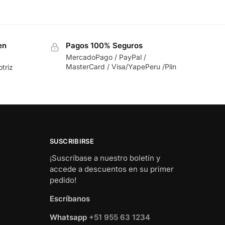
en
Pagos 100% Seguros
MercadoPago / PayPal /
MasterCard / Visa/YapePeru /Plin
triz
SUSCRIBIRSE
¡Suscríbase a nuestro boletín y
accede a descuentos en su primer
pedido!
Escríbanos
Whatsapp
+51 955 63 1234