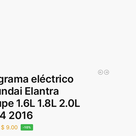
grama eléctrico
ndai Elantra
pe 1.6L 1.8L 2.0L
4 2016
$
9.00
-10%