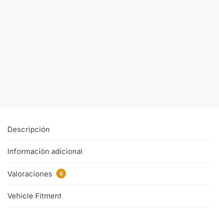
taller
Eléctricos
Diagramas
Kia Picanto
Electricas Kia
(SA) 2008 al
Sportage
2010
$
8.00
2014 2016
$
7.00
Comprar
y
Comprar y
descargar
descargar
Descripción
Información adicional
Valoraciones
0
Vehicle Fitment