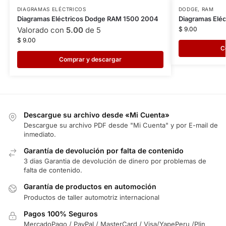
DIAGRAMAS ELÉCTRICOS
DODGE
,
RAM
Diagramas Eléctricos Dodge RAM 1500 2004
Diagramas Elé
Valorado con
5.00
de 5
$
9.00
$
9.00
C
Comprar y descargar
Descargue su archivo desde «Mi Cuenta»
Descargue su archivo PDF desde "Mi Cuenta" y por E-mail de
inmediato.
Garantía de devolución por falta de contenido
3 dias Garantia de devolución de dinero por problemas de
falta de contenido.
Garantía de productos en automoción
Productos de taller automotriz internacional
Pagos 100% Seguros
MercadoPago / PayPal / MasterCard / Visa/YapePeru /Plin