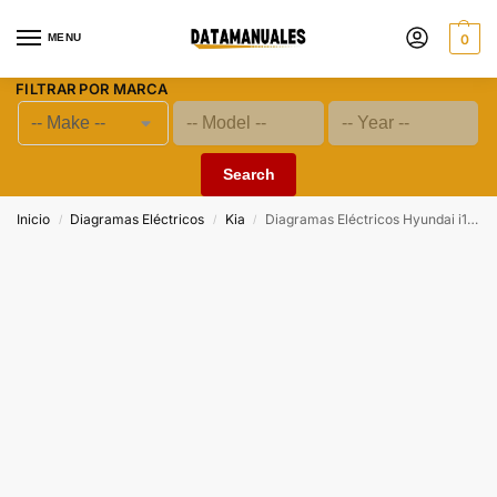
MENU
0
FILTRAR POR MARCA
Search
Inicio
Diagramas Eléctricos
Kia
Diagramas Eléctricos Hyundai i10 (IA) 2017–2018 PDF | G4LA 1.2L MPI y G3LA 1.0L MPI
/
/
/