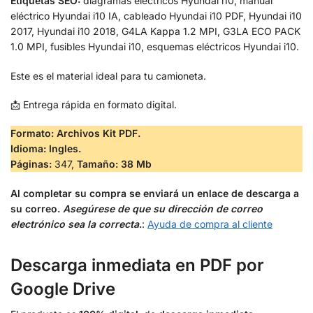
Etiquetas SEO:
diagramas eléctricos Hyundai i10, manual
eléctrico Hyundai i10 IA, cableado Hyundai i10 PDF, Hyundai i10
2017, Hyundai i10 2018, G4LA Kappa 1.2 MPI, G3LA ECO PACK
1.0 MPI, fusibles Hyundai i10, esquemas eléctricos Hyundai i10.
Este es el material ideal para tu camioneta.
📩 Entrega rápida en formato digital.
Formato: Archivos Kit PDF.
Idioma: Ingles.
Páginas:
347,
Tamaño: 38 Mb
Al completar su compra se enviará un enlace de descarga a
su correo.
Asegúrese de que su dirección de correo
electrónico sea la correcta
.
:
Ayuda de compra al cliente
Descarga inmediata en PDF por
Google Drive