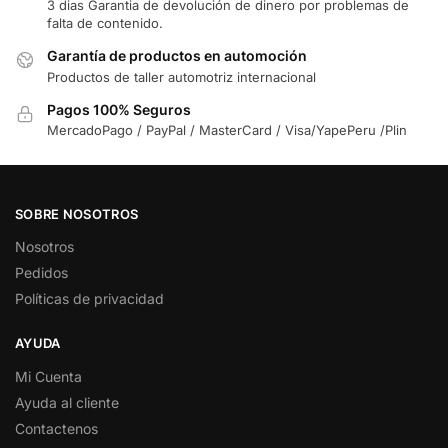
3 dias Garantia de devolución de dinero por problemas de
falta de contenido.
Garantía de productos en automoción
Productos de taller automotriz internacional
Pagos 100% Seguros
MercadoPago / PayPal / MasterCard / Visa/YapePeru /Plin
SOBRE NOSOTROS
Nosotros
Pedidos
Políticas de privacidad
AYUDA
Mi Cuenta
Ayuda al cliente
Contactenos