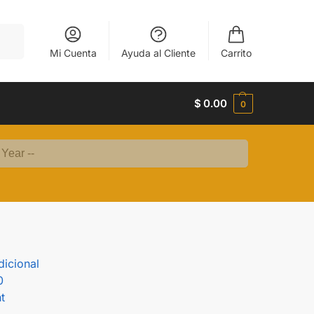
uscar
Mi Cuenta
Ayuda al Cliente
Carrito
$
0.00
0
dicional
0
t