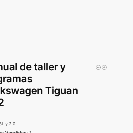
ual de taller y
gramas
kswagen Tiguan
2
8L y 2.0L
s Vendidas:
1