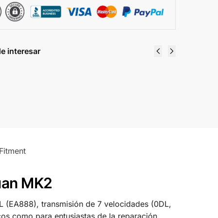
e interesar
Diagramas Eléctricos Volkswagen Golf GLS
2005
$
8.00
Comprar y descargar
Fitment
guan MK2
 (EA888), transmisión de 7 velocidades (0DL,
cos como para entusiastas de la reparación