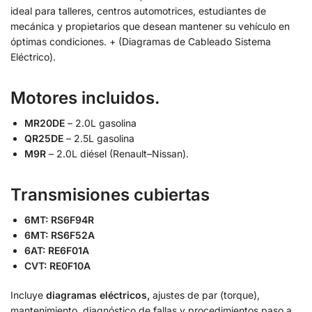
ideal para talleres, centros automotrices, estudiantes de
mecánica y propietarios que desean mantener su vehículo en
óptimas condiciones. + (Diagramas de Cableado Sistema
Eléctrico).
Motores incluidos
.
MR20DE
– 2.0L gasolina
QR25DE
– 2.5L gasolina
M9R
– 2.0L diésel (Renault–Nissan).
Transmisiones cubiertas
6MT: RS6F94R
6MT: RS6F52A
6AT: RE6F01A
CVT: RE0F10A
Incluye
diagramas eléctricos,
ajustes de par (torque),
mantenimiento, diagnóstico de fallas y procedimientos paso a