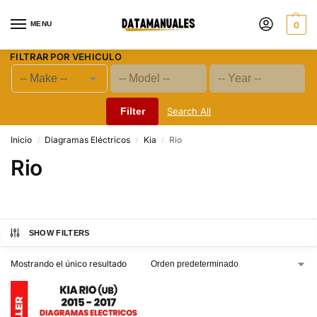
MENU
0
FILTRAR POR VEHICULO
Filter
Search All
Inicio
Diagramas Eléctricos
Kia
Rio
/
/
/
Rio
SHOW FILTERS
Mostrando el único resultado