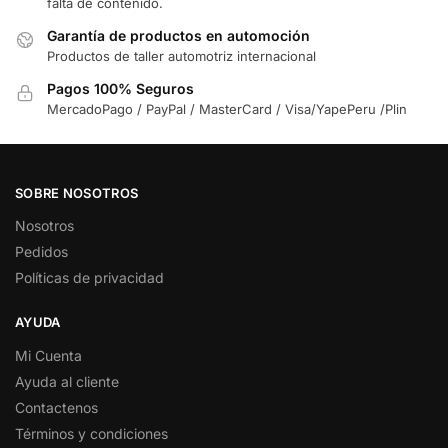
falta de contenido.
Garantía de productos en automoción
Productos de taller automotriz internacional
Pagos 100% Seguros
MercadoPago / PayPal / MasterCard / Visa/YapePeru /Plin
SOBRE NOSOTROS
Nosotros
Pedidos
Políticas de privacidad
AYUDA
Mi Cuenta
Ayuda al cliente
Contactenos
Términos y condiciones