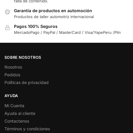
falta de contenido.
Garantía de productos en automoción
Productos de taller automotriz internacional
Pagos 100% Seguros
MercadoPago / PayPal / MasterCard / Visa/YapePeru /Plin
SOBRE NOSOTROS
Nosotros
Pedidos
Políticas de privacidad
AYUDA
Mi Cuenta
Ayuda al cliente
Contactenos
Términos y condiciones