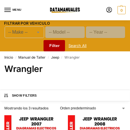
MENU
0
FILTRAR POR VEHICULO
Filter
Search All
Inicio
Manual de Taller
Jeep
Wrangler
/
/
/
Wrangler
SHOW FILTERS
Mostrando los 3 resultados