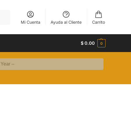
uscar
Mi Cuenta
Ayuda al Cliente
Carrito
$
0.00
0