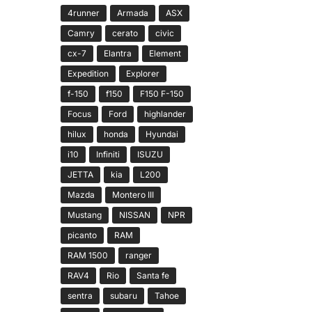
4runner
Armada
ASX
Camry
cerato
civic
cx-7
Elantra
Element
Expedition
Explorer
f-150
f150
F150 F-150
Focus
Ford
highlander
hilux
honda
Hyundai
i10
Infiniti
ISUZU
JETTA
kia
L200
Mazda
Montero III
Mustang
NISSAN
NPR
picanto
RAM
RAM 1500
ranger
RAV4
Rio
Santa fe
sentra
subaru
Tahoe