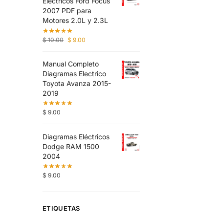
Eléctricos Ford Focus
2007 PDF para
Motores 2.0L y 2.3L
$
10.00
$
9.00
Manual Completo
Diagramas Electrico
Toyota Avanza 2015-
2019
$
9.00
Diagramas Eléctricos
Dodge RAM 1500
2004
$
9.00
ETIQUETAS