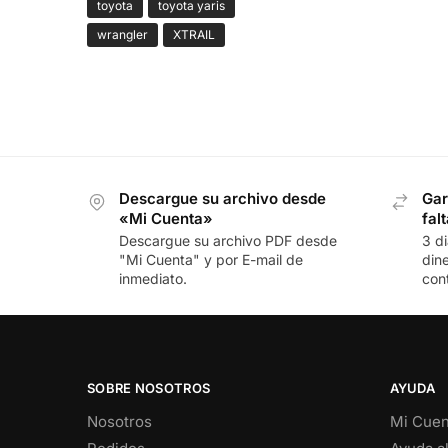
toyota
toyota yaris
wrangler
XTRAIL
Descargue su archivo desde
Gar
«Mi Cuenta»
fal
Descargue su archivo PDF desde
3 d
"Mi Cuenta" y por E-mail de
din
inmediato.
con
SOBRE NOSOTROS
AYUDA
Nosotros
Mi Cuen