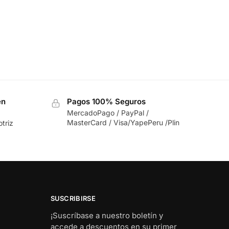
en
Pagos 100% Seguros
MercadoPago / PayPal /
MasterCard / Visa/YapePeru /Plin
triz
SUSCRIBIRSE
¡Suscríbase a nuestro boletín y
accede a descuentos en su primer