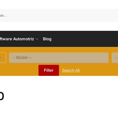
B
ftware Automotriz
Blog
Filter
Search All
0