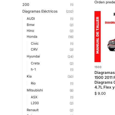
200
(1)
Diagramas Eléctricos
(232)
AUDI
(1)
Bmw
(2)
Hino
(2)
Honda
(16)
Civic
(1)
CRV
(3)
Hyundai
(24)
Creta
(2)
1500
h-1
(1)
Diagramas
Kia
(30)
1500 2011 
Diagrams 
Rio
(1)
4.7L Flex 
Mitsubishi
(8)
$
9.00
ASX
(1)
L200
(2)
Renault
(2)