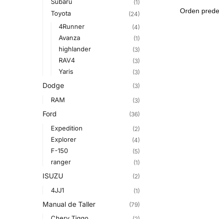
Subaru
(1)
Toyota
(24)
4Runner
(4)
Avanza
(1)
highlander
(3)
RAV4
(3)
Yaris
(3)
Dodge
(3)
RAM
(3)
Ford
(36)
Expedition
(2)
Explorer
(4)
F-150
(5)
ranger
(1)
ISUZU
(2)
4JJ1
(1)
Manual de Taller
(79)
Chery Tiggo
(2)