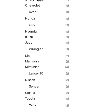
Chevrolet
(6)
Aveo
(1)
Honda
(5)
CRV
(3)
Hyundai
(5)
Izusu
(3)
Jeep
(6)
Wrangler
(3)
Kia
(2)
Mahindra
(1)
Mitsubishi
(4)
Lancer IX
(1)
Nissan
(6)
Sentra
(1)
Suzuki
(6)
Toyota
(9)
Yaris
(2)