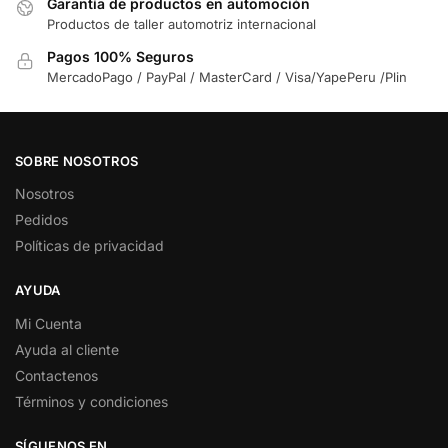
Garantía de productos en automoción
Productos de taller automotriz internacional
Pagos 100% Seguros
MercadoPago / PayPal / MasterCard / Visa/YapePeru /Plin
SOBRE NOSOTROS
Nosotros
Pedidos
Políticas de privacidad
AYUDA
Mi Cuenta
Ayuda al cliente
Contactenos
Términos y condiciones
SÍGUENOS EN